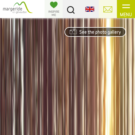
Cookies management panel
INSPIRE
MENU
ME
See the photo gallery