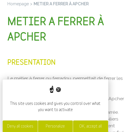
Homepage
>
METIER A FERRER À APCHER
METIER A FERRER À
APCHER
PRESENTATION
Le métier à ferrer ou ferradou, permettait de ferrer les
bœufs pour les travaux agricoles.
Ce travail fait partie d'un ensemble de petits
patrimoines bien mis en valeur dans le bourg d'Apcher
This site uses cookies and gives you control over what
que les visiteurs fréquentent nombreux,
you want to activate
essentiellement pour admirer la célèbre tour carrée.
Comme éléments caractéristiques, citons les piliers
qui sont en granit; c'est cependant assez fréquent
Deny all cookies
Personalize
OK, accept all