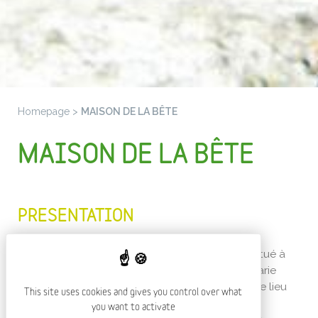
Homepage
>
MAISON DE LA BÊTE
MAISON DE LA BÊTE
PRESENTATION
La maison de la bête est un lieu d'exposition situé à
Auvers (Haute-Loire), à côté de la statue de Marie
Jeanne Valet et non loin de la sogne d'Auvers, le lieu
This site uses cookies and gives you control over what
historique où Jean Chastel a abattu la bête du
you want to activate