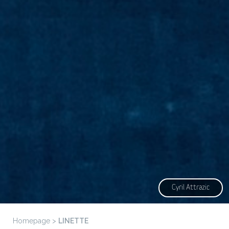
Cyril Attrazic
Homepage
>
LINETTE