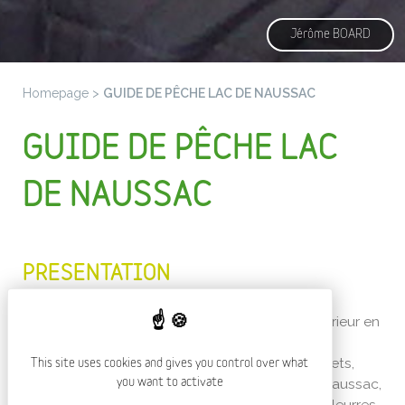
Jérôme BOARD
Homepage
>
GUIDE DE PÊCHE LAC DE NAUSSAC
GUIDE DE PÊCHE LAC
DE NAUSSAC
PRESENTATION
Guide de pêche professionnel, technicien supérieur en
environnement.
Spécialisé dans la pêche aux leurres des brochets,
This site uses cookies and gives you control over what
sandres et perches en bateau sur les lacs de Naussac,
you want to activate
Charpal, Villefort. Recherche des brochets aux leurres