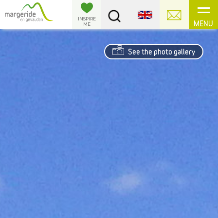
Cookies management panel
INSPIRE
MENU
ME
See the photo gallery