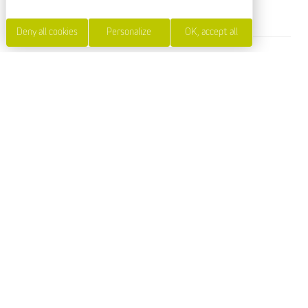
Espace extérieur et stationnement privé.
Deny all cookies
Personalize
OK, accept all
SERVICES AND EQUIPMENT
SERVICES
Draps et linge
compris
Animals accepted :
oui
FURNITURE
Barbecue
Lave vaisselle
Bibliothèque
Micro-ondes