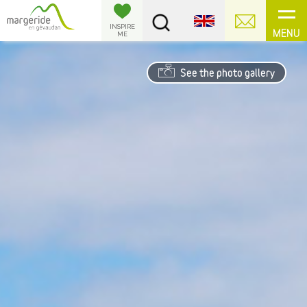
Cookies management panel
INSPIRE
MENU
ME
See the photo gallery