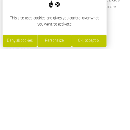
richesses du pays de Saint-Alban et de ses environs.
This site uses cookies and gives you control over what
you want to activate
SERVICES AND EQUIPMENT
Deny all cookies
Personalize
OK, accept all
SERVICES
Wifi
Restaurant
Location de linge
Animals accepted :
oui
FURNITURE
Ascenseur
Télévision
Bar
Terrasse