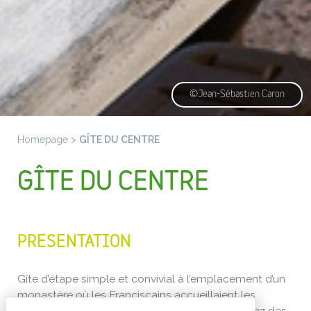
©Jean-Sébastien Caron
Homepage
>
GÎTE DU CENTRE
GÎTE DU CENTRE
PRESENTATION
Gîte d’étape simple et convivial à l’emplacement d’un
monastère où les Franciscains accueillaient les
pèlerins dans le haut Moyen Âge. Vous profiterez des