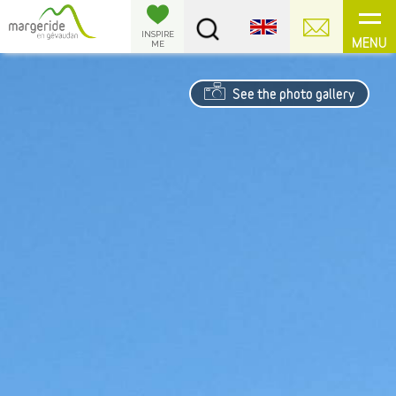
Cookies management panel
INSPIRE
MENU
ME
See the photo gallery