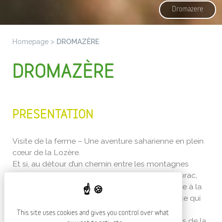
Dromazere
Homepage
>
DROMAZÈRE
DROMAZÈRE
PRESENTATION
Visite de la ferme – Une aventure saharienne en plein
cœur de la Lozère.
Et si, au détour d’un chemin entre les montagnes
lozériennes et les plateaux désertiques de l’Aubrac,
vous découvriez… un coin de Sahara ? Bienvenue à la
ferme aux dromadaires, un lieu unique en France qui
vous transporte dans les grandes étendues de
This site uses cookies and gives you control over what
l’Afrique du Nord sans quitter les terres paisibles de la