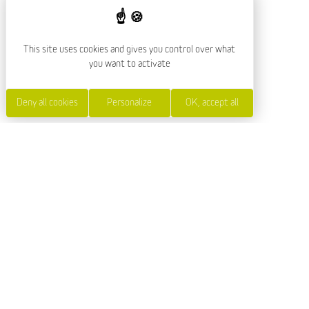
ART PLAQUE
This site uses cookies and gives you control over what
you want to activate
PRESENTATION
Deny all cookies
Personalize
OK, accept all
Art Plaqué est là pour réaliser tous les types de
travaux d'intérieur dont vous avez besoin : plomberie,
carrelage, installation de chauffage électrique...
SERVICES AND EQUIPMENT
CATEGORY
Artisanat