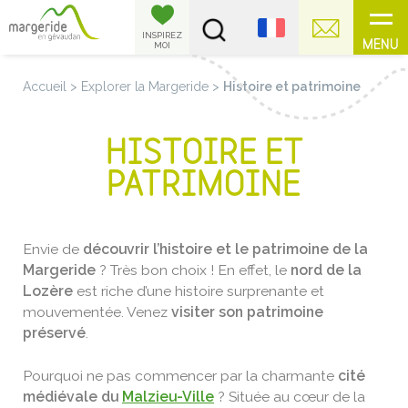
Panneau de gestion des cookies
INSPIREZ
MENU
MOI
Accueil
>
Explorer la Margeride
>
Histoire et patrimoine
HISTOIRE ET
PATRIMOINE
Envie de
découvrir l’histoire et le patrimoine de la
Margeride
? Très bon choix ! En effet, le
nord de la
Lozère
est riche d’une histoire surprenante et
mouvementée. Venez
visiter son patrimoine
préservé
.
Pourquoi ne pas commencer par la charmante
cité
médiévale du
Malzieu-Ville
? Située au cœur de la