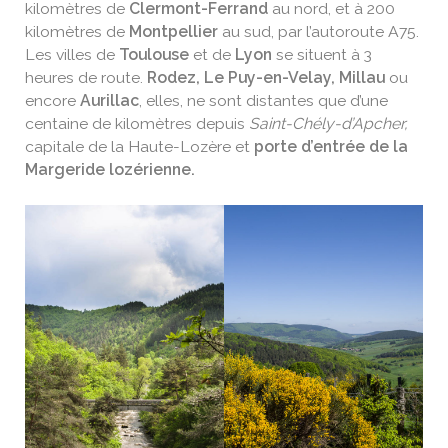
kilomètres de
Clermont-Ferrand
au nord, et à 200
kilomètres de
Montpellier
au sud, par l’autoroute A75.
Les villes de
Toulouse
et de
Lyon
se situent à 3
heures de route.
Rodez, Le Puy-en-Velay, Millau
ou
encore
Aurillac
, elles, ne sont distantes que d’une
centaine de kilomètres depuis
Saint-Chély-d’Apcher,
capitale de la Haute-Lozère et
porte d’entrée de la
Margeride lozérienne.