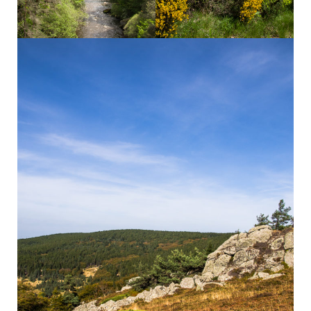
La Truyère ©Marion Larguier
Paysages de Margeride
©Marion Larguier