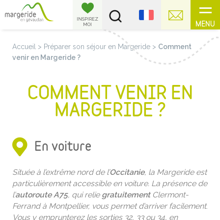
Panneau de gestion des cookies
INSPIREZ
MENU
MOI
Accueil
>
Préparer son séjour en Margeride
>
Comment
venir en Margeride ?
COMMENT VENIR EN
MARGERIDE ?
En voiture
Située à l’extrême nord de l’
Occitanie
, la Margeride est
particulièrement accessible en voiture. La présence de
l’
autoroute A75
, qui relie
gratuitement
Clermont-
Ferrand à Montpellier, vous permet d’arriver facilement
.
Vous y emprunterez les sorties 32, 33 ou 34, en