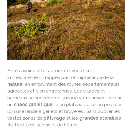
Le Truc du Chapelat ©Marion Larguier
Après avoir quitté l’autoroute, vous serez
immédiatement frappés par l’omniprésence de la
nature,
en empruntant des routes départementales
agréables et bien entretenues. Les villages et
hameaux se succéderont jusqu’à votre arrivée, avec ici
un
chaos granitique
, là un plateau boisé, un peu plus
loin une lande à genets et bruyères… Sans oublier les
vastes zones de
pâturage
et les
grandes étendues
de forêts
de sapins et de hêtres.