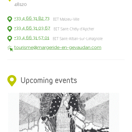
48120
+33 4 66 31 82 73
BIT Malzieu-Ville
+33 4 66 31 03 67
BIT Saint-Chély-d'Apcher
+33 4 66 31 57 01
BIT Saint-Alban-sur-Limagnole
tourisme@margeride-en-gevaudan.com
Upcoming events