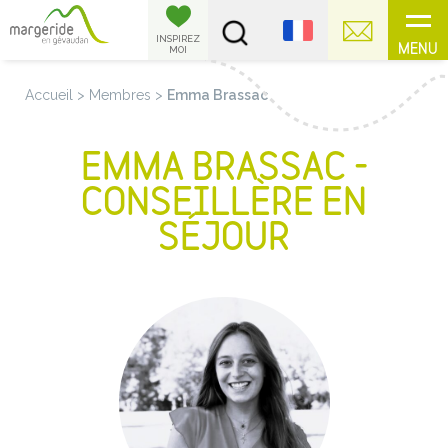
Panneau de gestion des cookies
INSPIREZ
MENU
MOI
Accueil
>
Membres
>
Emma Brassac
EMMA BRASSAC -
CONSEILLÈRE EN
SÉJOUR