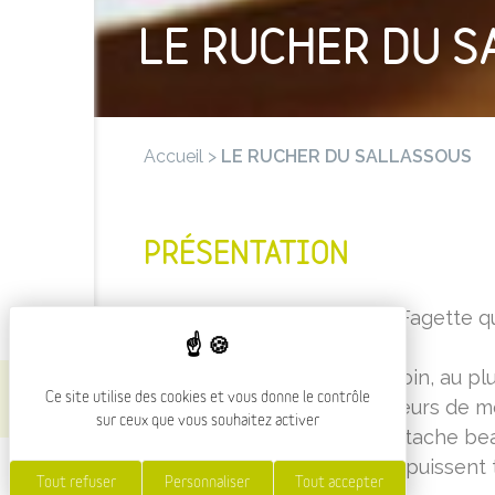
LE RUCHER DU 
Accueil
>
LE RUCHER DU SALLASSOUS
PRÉSENTATION
C'est au petit village de La Fagette 
gamme de miels variés.
Des plus doux, acacia, sainfoin, au pl
Ce site utilise des cookies et vous donne le contrôle
passant par des miels de fleurs de 
sur ceux que vous souhaitez activer
Cet apiculteur passionné attache be
ruches afin que les abeilles puissent
Tout refuser
Personnaliser
Tout accepter