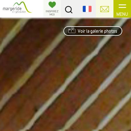
Panneau de gestion des cookies
INSPIREZ
MENU
MOI
Voir la galerie photos