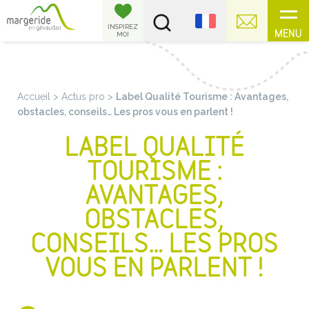
Panneau de gestion des cookies
INSPIREZ
MENU
MOI
Accueil
>
Actus pro
>
Label Qualité Tourisme : Avantages,
obstacles, conseils… Les pros vous en parlent !
LABEL QUALITÉ
TOURISME :
AVANTAGES,
OBSTACLES,
CONSEILS… LES PROS
VOUS EN PARLENT !