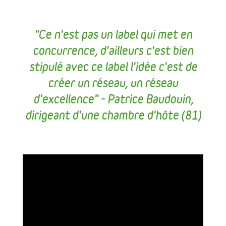
"Ce n'est pas un label qui met en
concurrence, d'ailleurs c'est bien
stipulé avec ce label l'idée c'est de
créer un réseau, un réseau
d'excellence"
-
Patrice Baudouin,
dirigeant d'une chambre d'hôte (81)