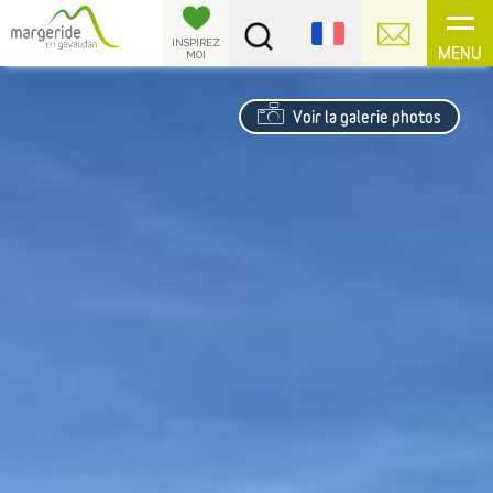
Panneau de gestion des cookies
INSPIREZ
MENU
MOI
Voir la galerie photos