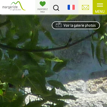
Panneau de gestion des cookies
INSPIREZ
MENU
MOI
Voir la galerie photos