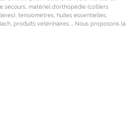
e secours, matériel d'orthopédie (colliers
ères), tensiomètres, huiles essentielles,
ch, produits vétérinaires ... Nous proposons la
.
thie, phytothérapie, location de pèse-bébé,
id sur rendez-vous.
imentaire, articles pour incontinence, bas de
cal, trousse de secours, tensiomètre, fleur de
rinaires, ...
TS