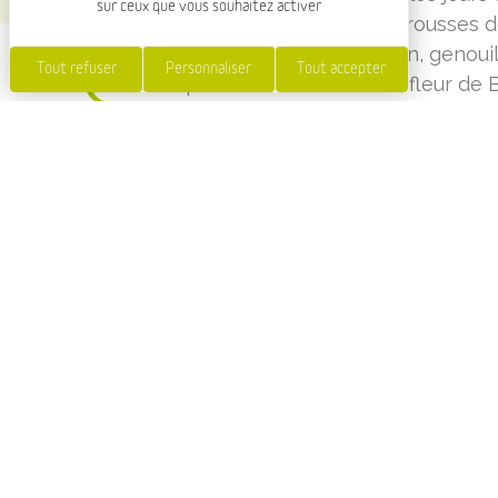
sur ceux que vous souhaitez activer
produits est proposée ici : trousses d
cervicaux, bas de contention, genouill
Tout refuser
Personnaliser
Tout accepter
compléments alimentaires, fleur de Ba
location de pèse-bébé ou de tire-lait
Prestations : herboristerie, homéopa
location de tire-lait, vaccination cov
Produits : produit bio, complément al
contention, genouillère, collier cervi
Bach, huiles essentielles, produits vété
SERVICES ET ÉQUIPEMEN
CATÉGORIE
Pharmacie