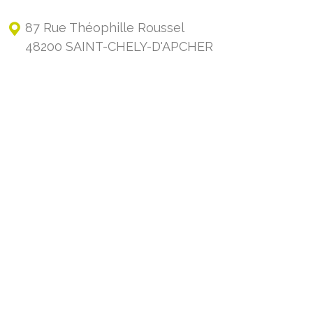
87 Rue Théophille Roussel
48200 SAINT-CHELY-D'APCHER
+33 4 66 31 00 83