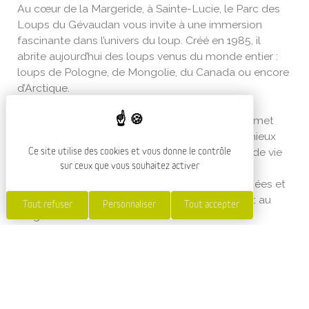
Au cœur de la Margeride, à Sainte-Lucie, le Parc des
Loups du Gévaudan vous invite à une immersion
fascinante dans l’univers du loup. Créé en 1985, il
abrite aujourd’hui des loups venus du monde entier :
loups de Pologne, de Mongolie, du Canada ou encore
d’Arctique.
Dans un cadre naturel, le parcours de visite permet
d’observer ces animaux en semi-liberté et de mieux
comprendre leur comportement, leurs modes de vie
Ce site utilise des cookies et vous donne le contrôle
sur ceux que vous souhaitez activer
et leur rôle dans l’écosystème.
Des animations pédagogiques, des visites guidées et
des expositions complètent la découverte tout au
Tout refuser
Personnaliser
Tout accepter
long de l’année.
Le parc dispose également d’aires de jeux pour
enfants (toboggans, tyrolienne…), d’une boutique, d’un
restaurant-snack-bar et de points de vue
spectaculaires sur les enclos.