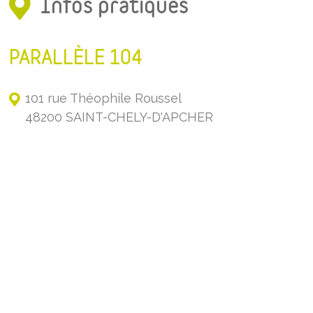
Infos pratiques
PARALLÈLE 104
101 rue Théophile Roussel
48200 SAINT-CHELY-D'APCHER
+33 9 81 31 51 04
+33 6 78 52 03 22
Consulter le site web