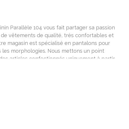
nin Parallèle 104 vous fait partager sa passion
x de vêtements de qualité, très confortables et
tre magasin est spécialisé en pantalons pour
s les morphologies. Nous mettons un point
des articles confectionnés uniquement à partir
TS