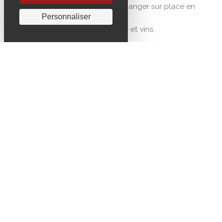
Plats traiteur à emporter ou à manger sur place en
Personnaliser
terrasse aux beaux jours.
Vente de produits d'épicerie fine et vins.
SERVICES ET ÉQUIPEMENTS
SERVICES
Plats à emporter
Traiteur
ÉQUIPEMENTS
Terrasse