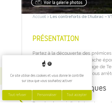
Voir la galerie photos
ozère_3
Accueil
>
Les contreforts de l’Aubrac – V
PRÉSENTATION
Partez à la découverte des prémices 
pature la célèbre race de vache épo
d'orientation en haut du village de T
de l'Homme, vous pourrez vous arrête
Ce site utilise des cookies et vous donne le contrôle
sur ceux que vous souhaitez activer
Conseils Pratiques
Tout refuser
Personnaliser
Tout accepter
Prendre de quoi s'hydrater et se prot
les emballages avec vous.Ne pas quitt