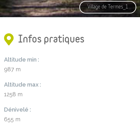
Village de Termes_1
Infos pratiques
Altitude min :
987 m
Altitude max :
1258 m
Dénivelé :
655 m
Distance :