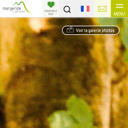
Panneau de gestion des cookies
INSPIREZ
MENU
MOI
Voir la galerie photos