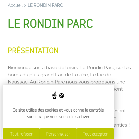
Accueil
>
LE RONDIN PARC
LE RONDIN PARC
PRÉSENTATION
Bienvenue sur la base de loisirs Le Rondin Parc, sur les
bords du plus grand Lac de Lozère, Le lac de
Naussac. Au Rondin Parc nous vous proposons une
multitude d'Activités de plein air ou 3 espaces sont
réunis en un !
Un espace Aérien avec l' Accrobranche comprenant
Ce site utilise des cookies et vous donne le contrôle
près de 150 jeux en hauteurs et son espace lutin
sur ceux que vous souhaitez activer
accessible dès 3 ans. Plaisirs et Sensations Garanties !
(nocturne l’été)
Tout refuser
Personnaliser
Tout accepter