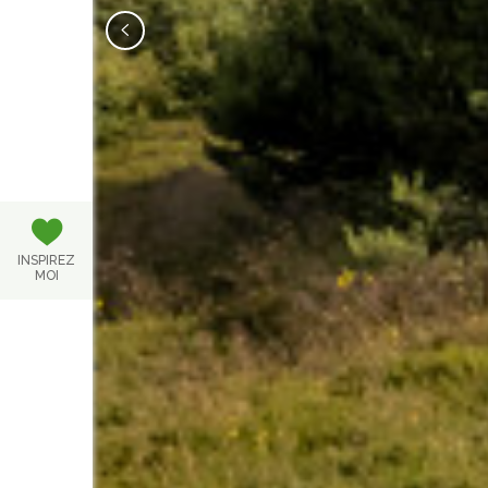
‹
INSPIREZ
MOI