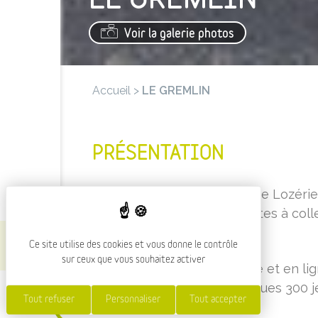
Voir la galerie photos
Gremlin
Accueil
>
LE GREMLIN
PRÉSENTATION
Le Gremlin est un commerce Lozérien
les jeux de figurines, les cartes à co
Culture.
Ce site utilise des cookies et vous donne le contrôle
sur ceux que vous souhaitez activer
C’est une boutique physique et en lig
profiter sur place des quelques 300 
Tout refuser
Personnaliser
Tout accepter
d’arcade retro.