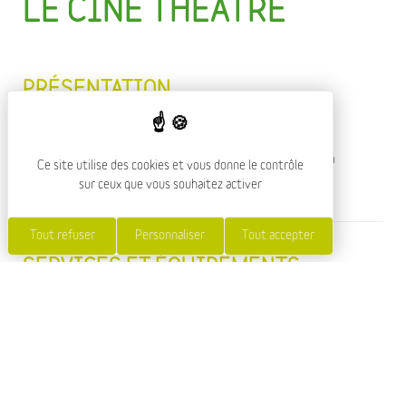
LE CINE THEATRE
PRÉSENTATION
Le Ciné-théâtre vous propose une saison de
spectacles vivants ainsi qu'une programmation
Ce site utilise des cookies et vous donne le contrôle
cinématographique toute l'année !
sur ceux que vous souhaitez activer
Tout refuser
Personnaliser
Tout accepter
SERVICES ET ÉQUIPEMENTS
CAPACITÉ
Groupe : oui