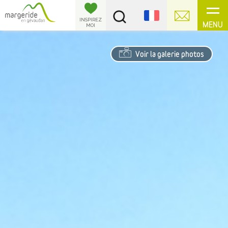
Panneau de gestion des cookies
INSPIREZ
MENU
MOI
Voir la galerie photos