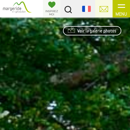
Panneau de gestion des cookies
INSPIREZ
MENU
MOI
Voir la galerie photos