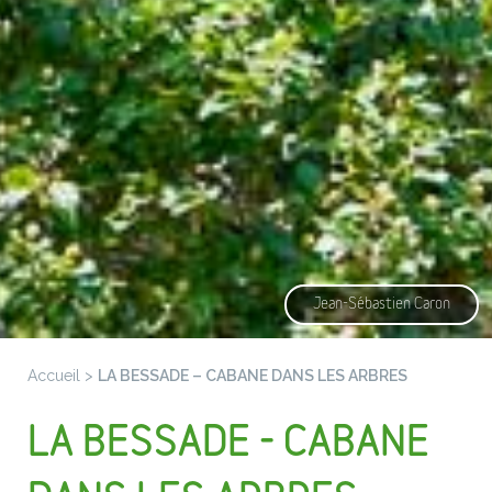
Jean-Sébastien Caron
Accueil
>
LA BESSADE – CABANE DANS LES ARBRES
LA BESSADE - CABANE