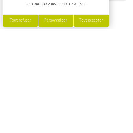
sur ceux que vous souhaitez activer
SERVICES ET ÉQUIPEMENTS
Tout refuser
Personnaliser
Tout accepter
SERVICES
Accès Internet Wifi
Restaurant
ÉQUIPEMENTS
Ascenseur
Parking privé
Bar
Salle de réunion
Chaise bébé /
Salon
Réhausseur
Terrasse
Lit bébé