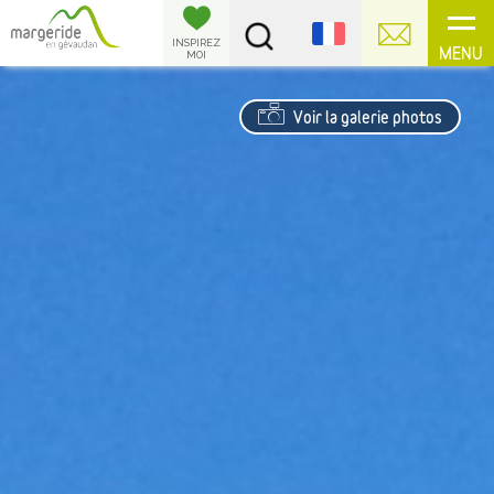
Panneau de gestion des cookies
INSPIREZ
MENU
MOI
Voir la galerie photos