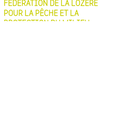
FÉDÉRATION DE LA LOZÈRE
POUR LA PÊCHE ET LA
PROTECTION DU MILIEU
AQUATIQUE
12 Avenue Paulin Daudé
48000 MENDE
+33 4 66 65 36 11
+33 7 88 95 21 85
accueil@lozerepeche.com
Consulter le site web