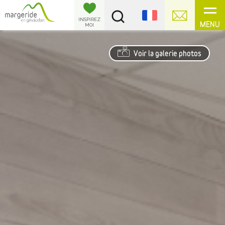
Panneau de gestion des cookies
INSPIREZ
MENU
MOI
Voir la galerie photos