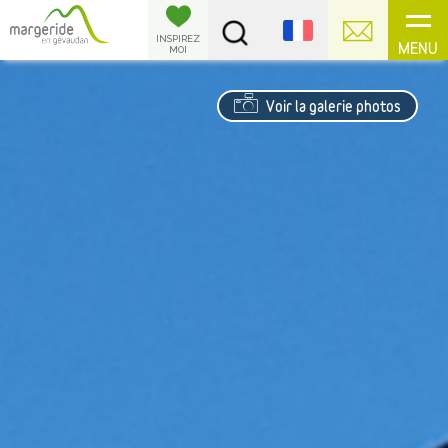
Panneau de gestion des cookies
INSPIREZ
MENU
MOI
Voir la galerie photos